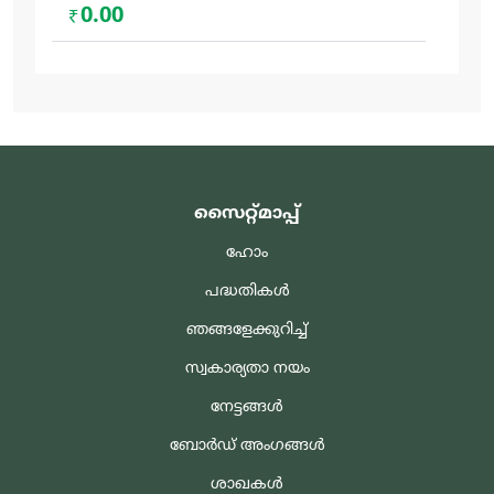
0.00
₹
സൈറ്റ്മാപ്പ്
ഹോം
പദ്ധതികൾ
ഞങ്ങളേക്കുറിച്ച്
സ്വകാര്യതാ നയം
നേട്ടങ്ങൾ
ബോർഡ് അംഗങ്ങൾ
ശാഖകൾ