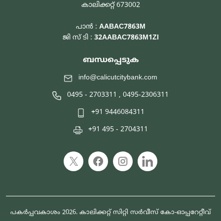
കാലിക്കറ്റ് 673002
പാൻ :
AABAC7863M
ജി സ് ടി :
32AABAC7863M1ZI
ബന്ധപ്പെടുക
info@calicutcitybank.com
0495 - 2703311
,
0495-2306311
+91 9446084311
+91 495 - 2704311
പകർപ്പവകാശം 2026. കാലിക്കറ്റ് സിറ്റി സർവീസ് കോ-ഓപ്പറേറ്റീവ്